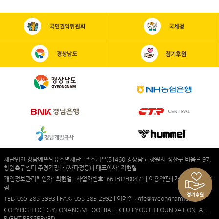
재단법인 경남에프씨유소년재단 | 주소: (우)51460 경상남도 창원시 성산구 비음로 97,
창원축구센터 주경기장내 (사파정동) | 대표이사: 지현철
개인정보관리책임자: 최한얼 | 사업자번호: 663-82-00471 |
이용약관
|
개인정보처리방
침
TEL: 055-285-3993 | FAX: 055-283-2992 | 이메일 : gfc@gyeongnamfc.com
COPYRIGHT(C) GYEONANGM FOOTBALL CLUB YOUTH FOUNDATION. ALL
RIGHT RESSERVED.