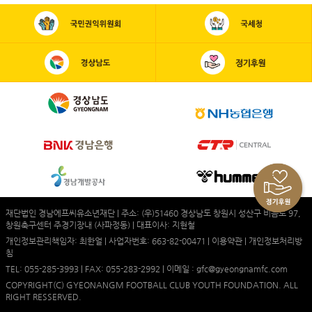
재단법인 경남에프씨유소년재단 | 주소: (우)51460 경상남도 창원시 성산구 비음로 97,
창원축구센터 주경기장내 (사파정동) | 대표이사: 지현철
개인정보관리책임자: 최한얼 | 사업자번호: 663-82-00471 |
이용약관
|
개인정보처리방
침
TEL: 055-285-3993 | FAX: 055-283-2992 | 이메일 : gfc@gyeongnamfc.com
COPYRIGHT(C) GYEONANGM FOOTBALL CLUB YOUTH FOUNDATION. ALL
RIGHT RESSERVED.