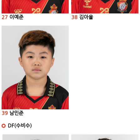
27
이예준
38
김아율
39
남민준
DF(수비수)