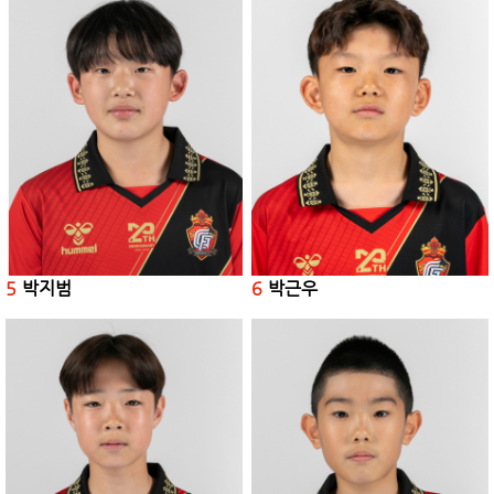
5
박지범
6
박근우