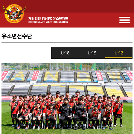
유소년선수단
U-18
U-15
U-12