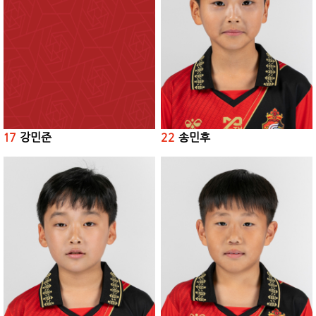
17
강민준
22
송민후