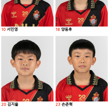
10
서민영
18
양동후
20
김지율
23
손준혁