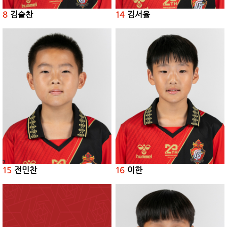
8
김슬찬
14
김서율
15
전민찬
16
이한