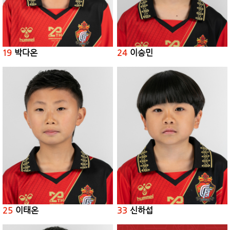
19
박다온
24
이승민
25
이태온
33
신하섭