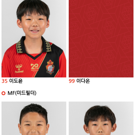
35
이도윤
99
이다온
MF(미드필더)