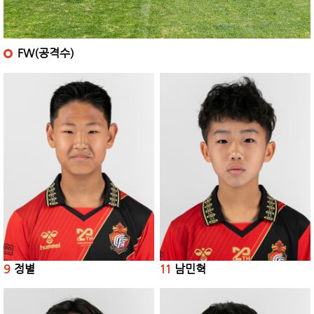
FW(공격수)
9
정별
11
남민혁