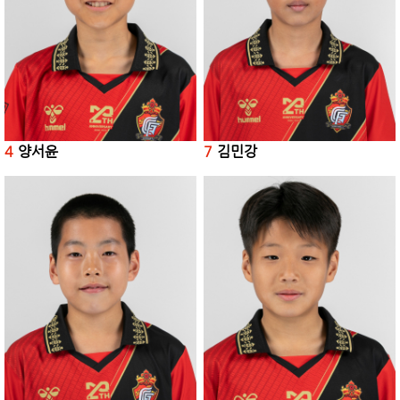
4
양서윤
7
김민강