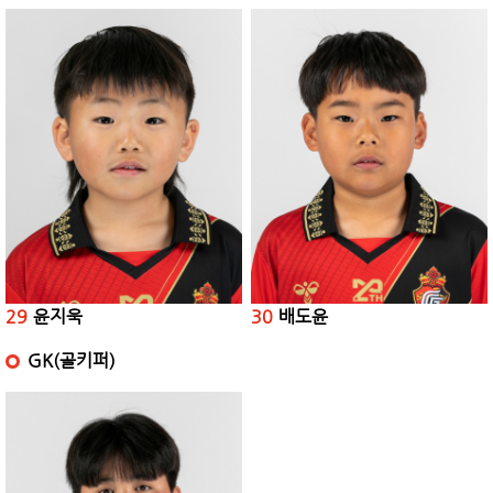
29
윤지욱
30
배도윤
GK(골키퍼)